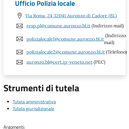
Ufficio Polizia locale
Via Roma, 24 32041 Auronzo di Cadore (BL)
resp.pl@comune.auronzo.bl.it
(Indirizzo mail)
(Indirizzo
polizialocale1@comune.auronzo.bl.it
mail)
polizialocale2@comune.auronzo.bl.it
(Telefono)
auronzo.bl@cert.ip-veneto.net
(PEC)
Strumenti di tutela
Tutela amministrativa
Tutela giurisdizionale
Argomenti: