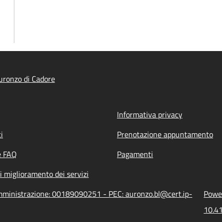
ronzo di Cadore
Informativa privacy
i
Prenotazione appuntamento
e FAQ
Pagamenti
i miglioramento dei servizi
amministrazione: 00189090251 - PEC: auronzo.bl@cert.ip-
Power
10.41