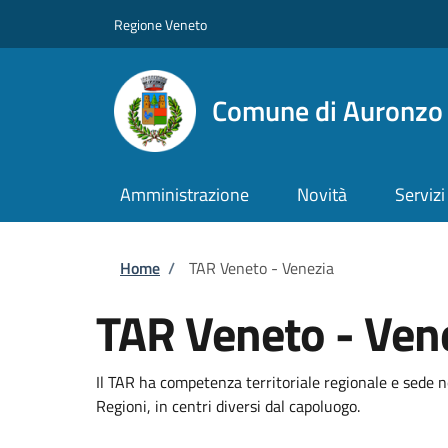
Salta al contenuto principale
Skip to footer content
Regione Veneto
Comune di Auronzo 
Amministrazione
Novità
Servizi
Briciole di pane
Home
/
TAR Veneto - Venezia
TAR Veneto - Ven
Il TAR ha competenza territoriale regionale e sede n
Regioni, in centri diversi dal capoluogo.