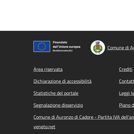
Comune di Au
Footer menu
Area riservata
Crediti
Dichiarazione di accessibilità
Contatt
Statistiche del portale
Leggi l
Segnalazione disservizio
Piano d
Comune di Auronzo di Cadore - Partita IVA dell'
veneto.net