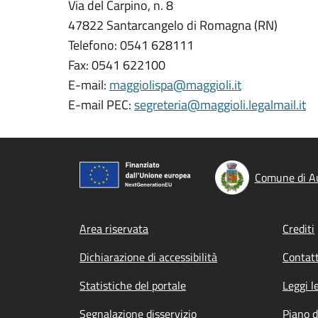
Via del Carpino, n. 8
47822 Santarcangelo di Romagna (RN)
Telefono: 0541 628111
Fax: 0541 622100
E-mail:
maggiolispa@maggioli.it
E-mail PEC:
segreteria@maggioli.legalmail.it
Comune di Au
Footer menu
Area riservata
Crediti
Dichiarazione di accessibilità
Contatt
Statistiche del portale
Leggi l
Segnalazione disservizio
Piano d