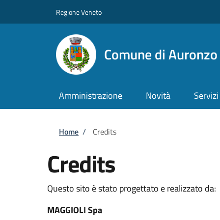
Salta al contenuto principale
Skip to footer content
Regione Veneto
Comune di Auronzo 
Amministrazione
Novità
Servizi
Briciole di pane
Home
/
Credits
Credits
Questo sito è stato progettato e realizzato da:
MAGGIOLI Spa