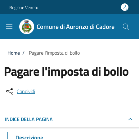
Salta al contenuto principale
Skip to footer content
Regione Veneto
Comune di Auronzo di Cadore
Briciole di pane
Home
/
Pagare l'imposta di bollo
Pagare l'imposta di bollo
Condividi
INDICE DELLA PAGINA
Descrizione