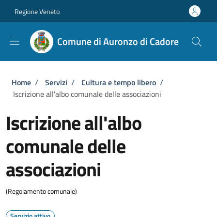
Salta al contenuto principale
Skip to footer content
Regione Veneto
Comune di Auronzo di Cadore
Briciole di pane
Home
/
Servizi
/
Cultura e tempo libero
/
Iscrizione all'albo comunale delle associazioni
Iscrizione all'albo
comunale delle
associazioni
(Regolamento comunale)
Servizio attivo