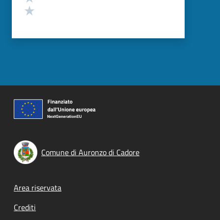
Valuta 1 stelle su 5
Comune di Auronzo di Cadore
Footer menu
Area riservata
Crediti