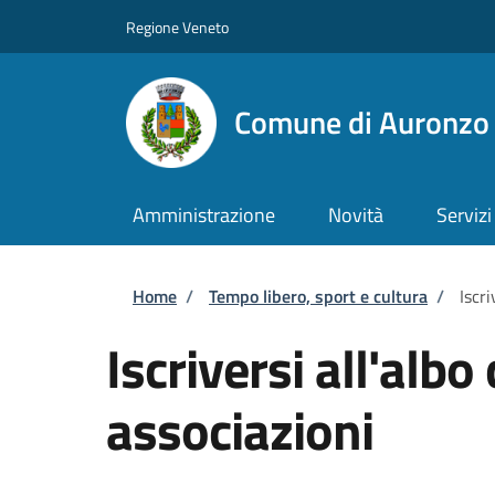
Salta al contenuto principale
Skip to footer content
Regione Veneto
Comune di Auronzo 
Amministrazione
Novità
Servizi
Briciole di pane
Home
/
Tempo libero, sport e cultura
/
Iscr
Iscriversi all'alb
associazioni