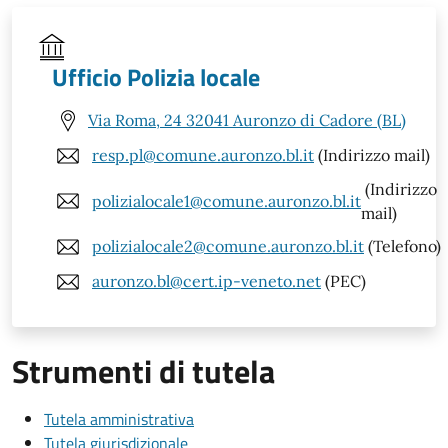
Ufficio Polizia locale
Via Roma, 24 32041 Auronzo di Cadore (BL)
resp.pl@comune.auronzo.bl.it
(Indirizzo mail)
(Indirizzo
polizialocale1@comune.auronzo.bl.it
mail)
polizialocale2@comune.auronzo.bl.it
(Telefono)
auronzo.bl@cert.ip-veneto.net
(PEC)
Strumenti di tutela
Tutela amministrativa
Tutela giurisdizionale