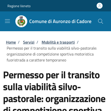
Salta al contenuto principale
Skip to footer content
Regione Veneto
Comune di Auronzo di Cadore
Briciole di pane
Home
/
Servizi
/
Mobilità e trasporti
/
Permesso per il transito sulla viabilità silvo-pastorale:
organizzazione di competizione sportiva motoristica
fuoristrada a carattere temporaneo
Permesso per il transito
sulla viabilità silvo-
pastorale: organizzazione
di competizione sportiva