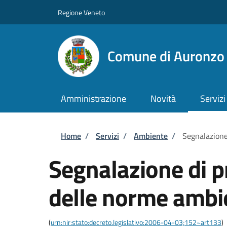
Salta al contenuto principale
Skip to footer content
Regione Veneto
Comune di Auronzo 
Amministrazione
Novità
Servizi
Briciole di pane
Home
/
Servizi
/
Ambiente
/
Segnalazione
Segnalazione di p
delle norme ambi
(
urn:nir:stato:decreto.legislativo:2006-04-03;152~art133
)