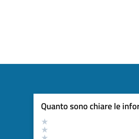
Quanto sono chiare le info
Valutazione
Valuta 5 stelle su 5
Valuta 4 stelle su 5
Valuta 3 stelle su 5