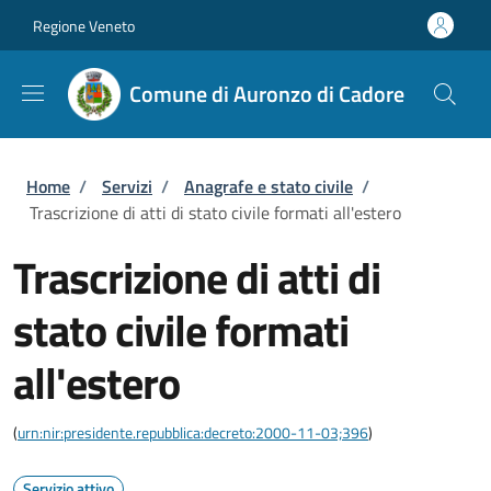
Salta al contenuto principale
Skip to footer content
Regione Veneto
Comune di Auronzo di Cadore
Briciole di pane
Home
/
Servizi
/
Anagrafe e stato civile
/
Trascrizione di atti di stato civile formati all'estero
Trascrizione di atti di
stato civile formati
all'estero
(
urn:nir:presidente.repubblica:decreto:2000-11-03;396
)
Servizio attivo