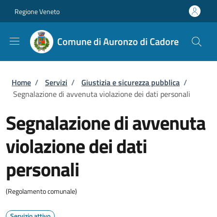
Salta al contenuto principale
Skip to footer content
Regione Veneto
Comune di Auronzo di Cadore
Briciole di pane
Home
/
Servizi
/
Giustizia e sicurezza pubblica
/
Segnalazione di avvenuta violazione dei dati personali
Segnalazione di avvenuta
violazione dei dati
personali
(Regolamento comunale)
Servizio attivo