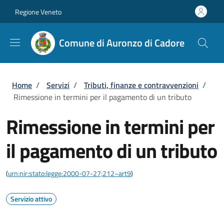
Salta al contenuto principale
Skip to footer content
Regione Veneto
Comune di Auronzo di Cadore
Briciole di pane
Home
/
Servizi
/
Tributi, finanze e contravvenzioni
/
Rimessione in termini per il pagamento di un tributo
Rimessione in termini per
il pagamento di un tributo
(
urn:nir:stato:legge:2000-07-27;212~art9
)
Servizio attivo