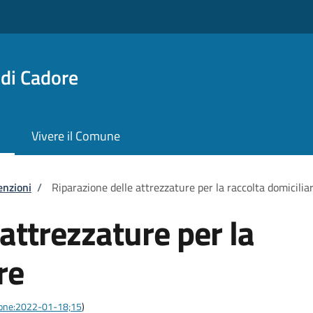
di Cadore
Vivere il Comune
enzioni
/
Riparazione delle attrezzature per la raccolta domicilia
attrezzature per la
re
azione:2022-01-18;15
)