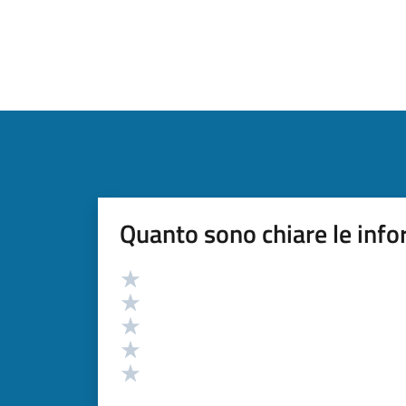
Quanto sono chiare le info
Valutazione
Valuta 5 stelle su 5
Valuta 4 stelle su 5
Valuta 3 stelle su 5
Valuta 2 stelle su 5
Valuta 1 stelle su 5