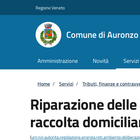
Salta al contenuto principale
Skip to footer content
Regione Veneto
Comune di Auronzo 
Amministrazione
Novità
Servizi
Briciole di pane
Home
/
Servizi
/
Tributi, finanze e contravv
Riparazione delle 
raccolta domicilia
(
urn:nir:autorita.regolazione.energia.reti.ambiente:deliber