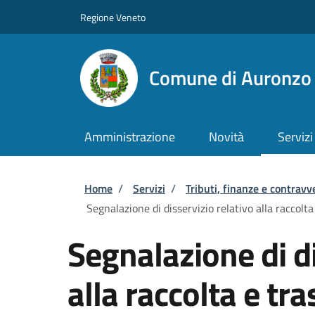
Salta al contenuto principale
Skip to footer content
Regione Veneto
Comune di Auronzo 
Amministrazione
Novità
Servizi
Briciole di pane
Home
/
Servizi
/
Tributi, finanze e contravv
Segnalazione di disservizio relativo alla raccolta
Segnalazione di di
alla raccolta e tra