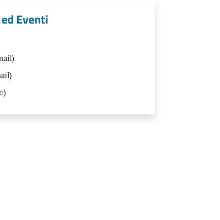
 ed Eventi
ail)
ail)
c)