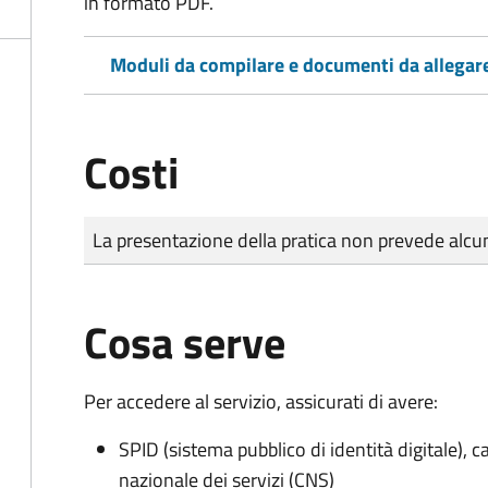
in formato PDF.
Moduli da compilare e documenti da allegar
Costi
Tipo di pagamento
Importo
La presentazione della pratica non prevede al
Cosa serve
Per accedere al servizio, assicurati di avere:
SPID (sistema pubblico di identità digitale), ca
nazionale dei servizi (CNS)