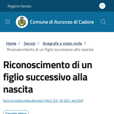
Salta al contenuto principale
Skip to footer content
Regione Veneto
Comune di Auronzo di Cadore
Briciole di pane
Home
/
Servizi
/
Anagrafe e stato civile
/
Riconoscimento di un figlio successivo alla nascita
Riconoscimento di un
figlio successivo alla
nascita
(
urn:nir:stato:regio.decreto:1942-03-16;262~art254
)
Servizio attivo