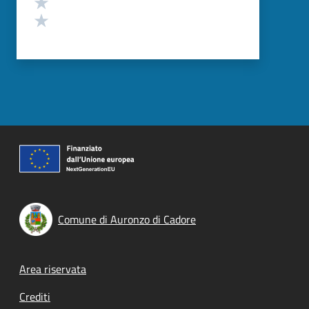
Valuta 2 stelle su 5
Valuta 1 stelle su 5
Comune di Auronzo di Cadore
Footer menu
Area riservata
Crediti