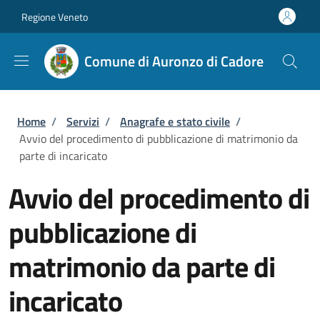
Salta al contenuto principale
Skip to footer content
Regione Veneto
Comune di Auronzo di Cadore
Briciole di pane
Home
/
Servizi
/
Anagrafe e stato civile
/
Avvio del procedimento di pubblicazione di matrimonio da
parte di incaricato
Avvio del procedimento di
pubblicazione di
matrimonio da parte di
incaricato