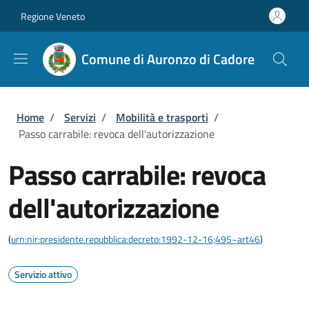
Salta al contenuto principale
Skip to footer content
Regione Veneto
Comune di Auronzo di Cadore
Briciole di pane
Home
/
Servizi
/
Mobilità e trasporti
/
Passo carrabile: revoca dell'autorizzazione
Passo carrabile: revoca
dell'autorizzazione
(
urn:nir:presidente.repubblica:decreto:1992-12-16;495~art46
)
Servizio attivo