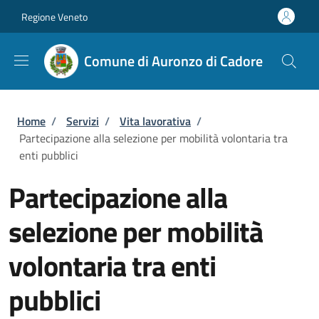
Salta al contenuto principale
Skip to footer content
Regione Veneto
Comune di Auronzo di Cadore
Briciole di pane
Home
/
Servizi
/
Vita lavorativa
/
Partecipazione alla selezione per mobilità volontaria tra
enti pubblici
Partecipazione alla
selezione per mobilità
volontaria tra enti
pubblici