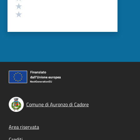
Valuta 2 stelle su 5
Valuta 1 stelle su 5
Comune di Auronzo di Cadore
Footer menu
Area riservata
Crediti