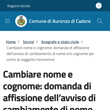
Salta al contenuto principale
Skip to footer content
Regione Veneto
Comune di Auronzo di Cadore
Briciole di pane
Home
/
Servizi
/
Anagrafe e stato civile
/
Cambiare nome e cognome: domanda di affissione
dell’avviso di cambiamento di nome e/o cognome per
conto di soggetto minorenne
Cambiare nome e
cognome: domanda di
affissione dell’avviso di
cambiamento di nome