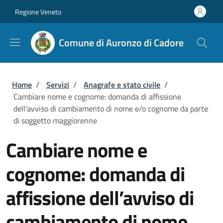
Salta al contenuto principale
Skip to footer content
Regione Veneto
Comune di Auronzo di Cadore
Briciole di pane
Home
/
Servizi
/
Anagrafe e stato civile
/
Cambiare nome e cognome: domanda di affissione
dell’avviso di cambiamento di nome e/o cognome da parte
di soggetto maggiorenne
Cambiare nome e
cognome: domanda di
affissione dell’avviso di
cambiamento di nome