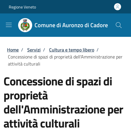
Salta al contenuto principale
Skip to footer content
Regione Veneto
Comune di Auronzo di Cadore
Briciole di pane
Home
/
Servizi
/
Cultura e tempo libero
/
Concessione di spazi di proprietà dell'Amministrazione per
attività culturali
Concessione di spazi di
proprietà
dell'Amministrazione per
attività culturali