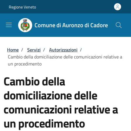
Salta al contenuto principale
Skip to footer content
Regione Veneto
Comune di Auronzo di Cadore
Briciole di pane
Home
/
Servizi
/
Autorizzazioni
/
Cambio della domiciliazione delle comunicazioni relative a
un procedimento
Cambio della
domiciliazione delle
comunicazioni relative a
un procedimento