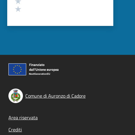
Valuta 2 stelle su 5
Valuta 1 stelle su 5
Comune di Auronzo di Cadore
Footer menu
Area riservata
Crediti