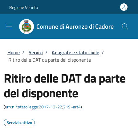
Salta al contenuto principale
Skip to footer content
Regione Veneto
Comune di Auronzo di Cadore
Briciole di pane
Home
/
Servizi
/
Anagrafe e stato civile
/
Ritiro delle DAT da parte del disponente
Ritiro delle DAT da parte
del disponente
(
urn:nir:stato:legge:2017-12-22;219~art4
)
Servizio attivo