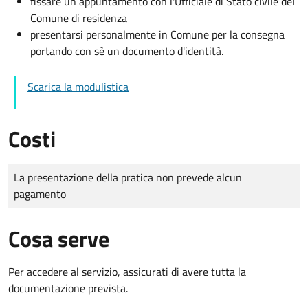
fissare un appuntamento con l'Ufficiale di Stato civile del
Comune di residenza
presentarsi personalmente in Comune per la consegna
portando con sè un documento d'identità.
Scarica la modulistica
Costi
Tipo di pagamento
Importo
La presentazione della pratica non prevede alcun
pagamento
Cosa serve
Per accedere al servizio, assicurati di avere tutta la
documentazione prevista.