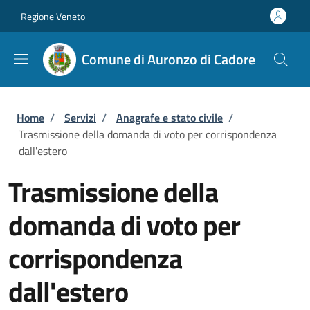
Salta al contenuto principale
Skip to footer content
Regione Veneto
Comune di Auronzo di Cadore
Briciole di pane
Home
/
Servizi
/
Anagrafe e stato civile
/
Trasmissione della domanda di voto per corrispondenza
dall'estero
Trasmissione della
domanda di voto per
corrispondenza
dall'estero