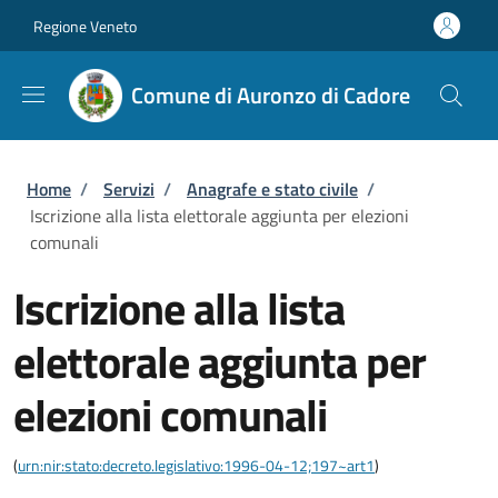
Salta al contenuto principale
Skip to footer content
Regione Veneto
Comune di Auronzo di Cadore
Briciole di pane
Home
/
Servizi
/
Anagrafe e stato civile
/
Iscrizione alla lista elettorale aggiunta per elezioni
comunali
Iscrizione alla lista
elettorale aggiunta per
elezioni comunali
(
urn:nir:stato:decreto.legislativo:1996-04-12;197~art1
)