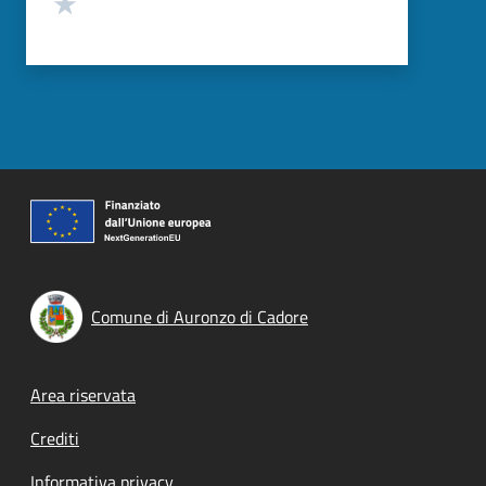
Valuta 1 stelle su 5
Comune di Auronzo di Cadore
Footer menu
Area riservata
Crediti
Informativa privacy