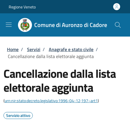
Salta al contenuto principale
Skip to footer content
Regione Veneto
Comune di Auronzo di Cadore
Briciole di pane
Home
/
Servizi
/
Anagrafe e stato civile
/
Cancellazione dalla lista elettorale aggiunta
Cancellazione dalla lista
elettorale aggiunta
(
urn:nir:stato:decreto.legislativo:1996-04-12;197~art1
)
Servizio attivo