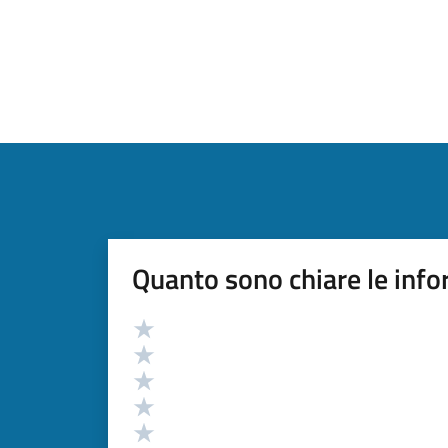
Quanto sono chiare le info
Valutazione
Valuta 5 stelle su 5
Valuta 4 stelle su 5
Valuta 3 stelle su 5
Valuta 2 stelle su 5
Valuta 1 stelle su 5