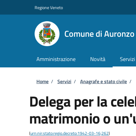
Salta al contenuto principale
Skip to footer content
Regione Veneto
Comune di Auronzo 
Amministrazione
Novità
Servizi
Briciole di pane
Home
/
Servizi
/
Anagrafe e stato civile
/
Delega per la cel
matrimonio o un'u
(
urn:nir:stato:regio.decreto:1942-03-16;262
)