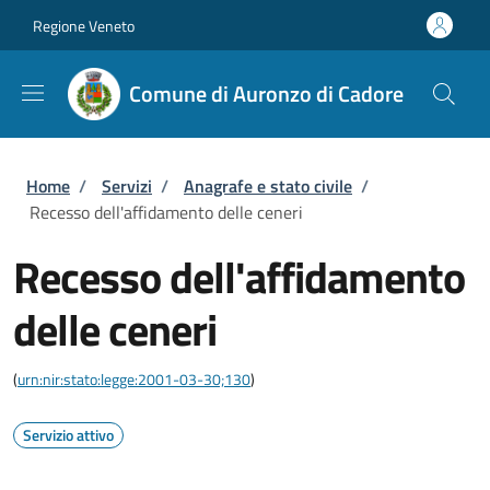
Salta al contenuto principale
Skip to footer content
Regione Veneto
Comune di Auronzo di Cadore
Briciole di pane
Home
/
Servizi
/
Anagrafe e stato civile
/
Recesso dell'affidamento delle ceneri
Recesso dell'affidamento
delle ceneri
(
urn:nir:stato:legge:2001-03-30;130
)
Servizio attivo