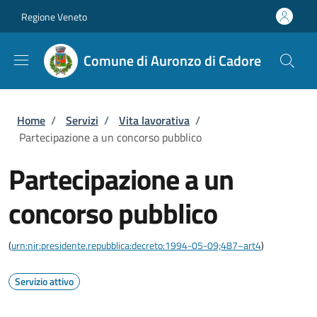
Salta al contenuto principale
Skip to footer content
Regione Veneto
Comune di Auronzo di Cadore
Briciole di pane
Home
/
Servizi
/
Vita lavorativa
/
Partecipazione a un concorso pubblico
Partecipazione a un
concorso pubblico
(
urn:nir:presidente.repubblica:decreto:1994-05-09;487~art4
)
Servizio attivo