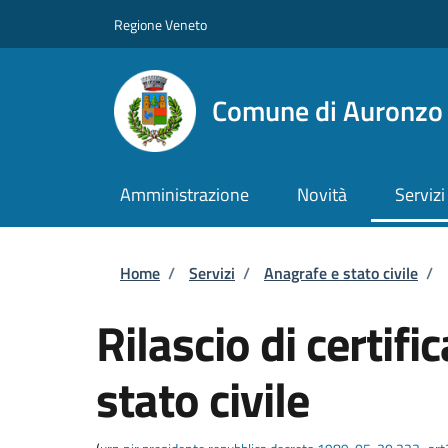
Salta al contenuto principale
Skip to footer content
Regione Veneto
Comune di Auronzo 
Amministrazione
Novità
Servizi
Briciole di pane
Home
/
Servizi
/
Anagrafe e stato civile
/
Rilascio di certific
stato civile