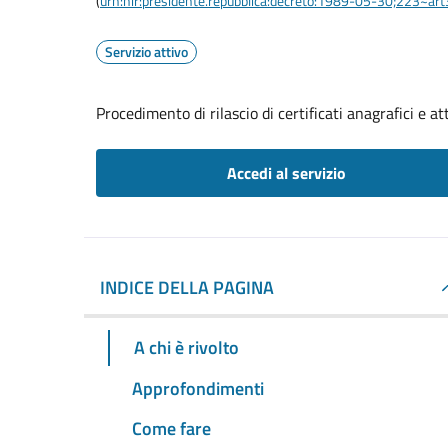
(
urn:nir:presidente.repubblica:decreto:1989-05-30;223~ar
Servizio attivo
Procedimento di rilascio di certificati anagrafici e att
Accedi al servizio
INDICE DELLA PAGINA
A chi è rivolto
Approfondimenti
Come fare