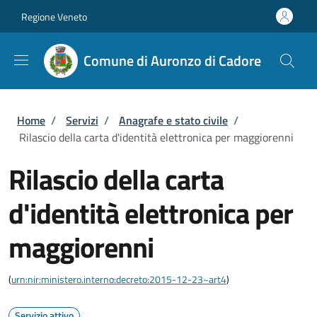
Salta al contenuto principale
Skip to footer content
Regione Veneto
Comune di Auronzo di Cadore
Briciole di pane
Home
/
Servizi
/
Anagrafe e stato civile
/
Rilascio della carta d'identità elettronica per maggiorenni
Rilascio della carta
d'identità elettronica per
maggiorenni
(
urn:nir:ministero.interno:decreto:2015-12-23~art4
)
Servizio attivo