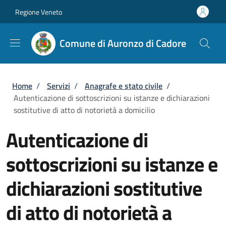
Salta al contenuto principale
Skip to footer content
Regione Veneto
Comune di Auronzo di Cadore
Briciole di pane
Home
/
Servizi
/
Anagrafe e stato civile
/
Autenticazione di sottoscrizioni su istanze e dichiarazioni
sostitutive di atto di notorietà a domicilio
Autenticazione di
sottoscrizioni su istanze e
dichiarazioni sostitutive
di atto di notorietà a