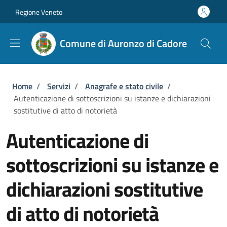
Salta al contenuto principale
Skip to footer content
Regione Veneto
Comune di Auronzo di Cadore
Briciole di pane
Home
/
Servizi
/
Anagrafe e stato civile
/
Autenticazione di sottoscrizioni su istanze e dichiarazioni
sostitutive di atto di notorietà
Autenticazione di
sottoscrizioni su istanze e
dichiarazioni sostitutive
di atto di notorietà