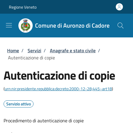
Salta al contenuto principale
Skip to footer content
Regione Veneto
Comune di Auronzo di Cadore
Briciole di pane
Home
/
Servizi
/
Anagrafe e stato civile
/
Autenticazione di copie
Autenticazione di copie
(
urn:nir:presidente.repubblica:decreto:2000-12-28;445~art18
)
Servizio attivo
Procedimento di autenticazione di copie