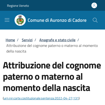
Salta al contenuto principale
Skip to footer content
Regione Veneto
Comune di Auronzo di Cadore
Briciole di pane
Home
/
Servizi
/
Anagrafe e stato civile
/
Attribuzione del cognome paterno o materno al momento
della nascita
Attribuzione del cognome
paterno o materno al
momento della nascita
(
urn:nir:corte.costituzionale:sentenza:2022-04-27;131
)