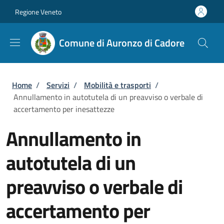
Salta al contenuto principale
Skip to footer content
Regione Veneto
Comune di Auronzo di Cadore
Briciole di pane
Home
/
Servizi
/
Mobilità e trasporti
/
Annullamento in autotutela di un preavviso o verbale di
accertamento per inesattezze
Annullamento in
autotutela di un
preavviso o verbale di
accertamento per