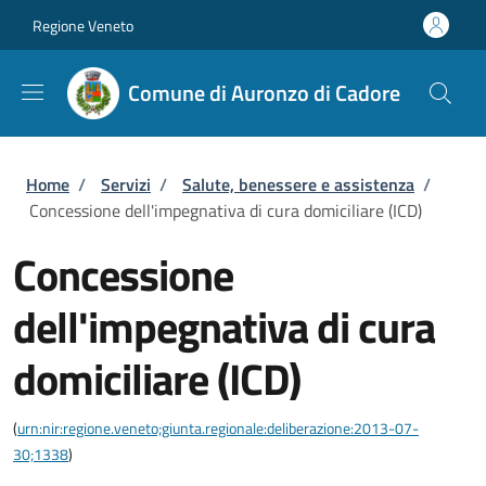
Salta al contenuto principale
Skip to footer content
Regione Veneto
Comune di Auronzo di Cadore
Briciole di pane
Home
/
Servizi
/
Salute, benessere e assistenza
/
Concessione dell'impegnativa di cura domiciliare (ICD)
Concessione
dell'impegnativa di cura
domiciliare (ICD)
(
urn:nir:regione.veneto;giunta.regionale:deliberazione:2013-07-
30;1338
)