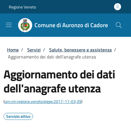
Salta al contenuto principale
Skip to footer content
Regione Veneto
Comune di Auronzo di Cadore
Briciole di pane
Home
/
Servizi
/
Salute, benessere e assistenza
/
Aggiornamento dei dati dell'anagrafe utenza
Aggiornamento dei dati
dell'anagrafe utenza
(
urn:nir:regione.veneto:legge:2017-11-03;39
)
Servizio attivo