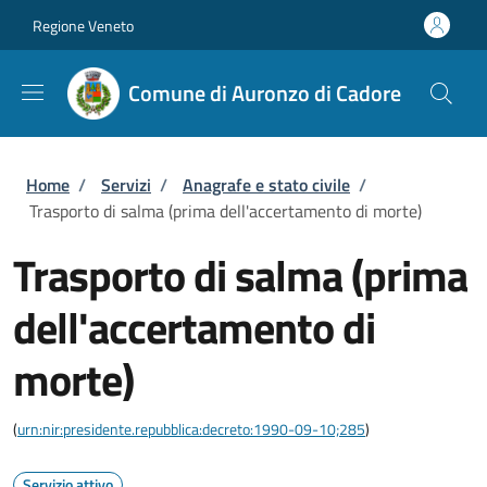
Salta al contenuto principale
Skip to footer content
Regione Veneto
Comune di Auronzo di Cadore
Briciole di pane
Home
/
Servizi
/
Anagrafe e stato civile
/
Trasporto di salma (prima dell'accertamento di morte)
Trasporto di salma (prima
dell'accertamento di
morte)
(
urn:nir:presidente.repubblica:decreto:1990-09-10;285
)
Servizio attivo