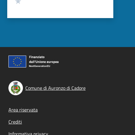
Valuta 1 stelle su 5
Comune di Auronzo di Cadore
Footer menu
Area riservata
Crediti
Informativa privacy