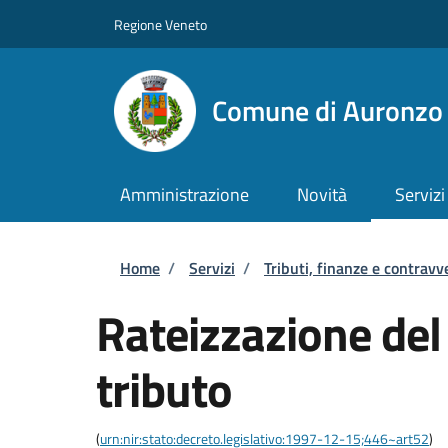
Salta al contenuto principale
Skip to footer content
Regione Veneto
Comune di Auronzo 
Amministrazione
Novità
Servizi
Briciole di pane
Home
/
Servizi
/
Tributi, finanze e contravv
Rateizzazione de
tributo
(
urn:nir:stato:decreto.legislativo:1997-12-15;446~art52
)