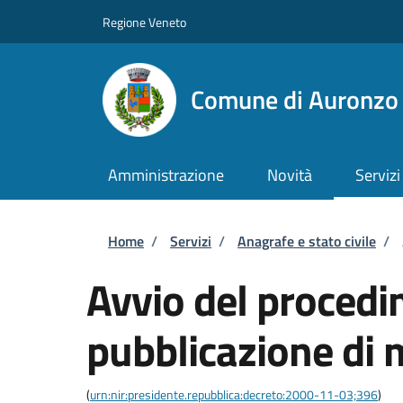
Salta al contenuto principale
Skip to footer content
Regione Veneto
Comune di Auronzo 
Amministrazione
Novità
Servizi
Briciole di pane
Home
/
Servizi
/
Anagrafe e stato civile
/
Avvio del procedi
pubblicazione di
(
urn:nir:presidente.repubblica:decreto:2000-11-03;396
)