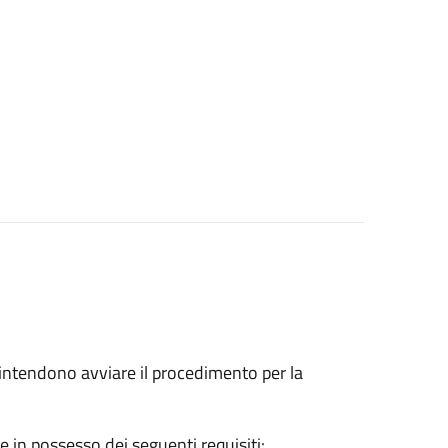
he intendono avviare il procedimento per la
e in possesso dei seguenti requisiti: