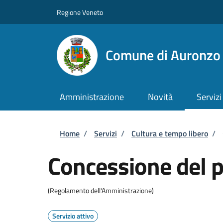
Salta al contenuto principale
Skip to footer content
Regione Veneto
Comune di Auronzo 
Amministrazione
Novità
Servizi
Briciole di pane
Home
/
Servizi
/
Cultura e tempo libero
/
Concessione del p
(Regolamento dell'Amministrazione)
Servizio attivo