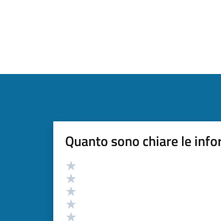
Quanto sono chiare le info
Valutazione
Valuta 5 stelle su 5
Valuta 4 stelle su 5
Valuta 3 stelle su 5
Valuta 2 stelle su 5
Valuta 1 stelle su 5