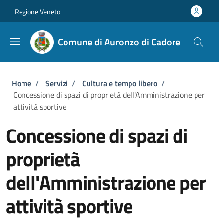
Salta al contenuto principale
Skip to footer content
Regione Veneto
Comune di Auronzo di Cadore
Briciole di pane
Home
/
Servizi
/
Cultura e tempo libero
/
Concessione di spazi di proprietà dell'Amministrazione per
attività sportive
Concessione di spazi di
proprietà
dell'Amministrazione per
attività sportive