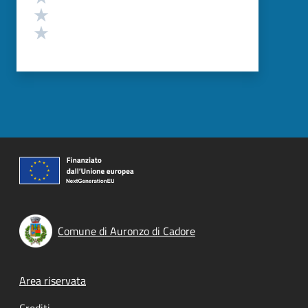
Valuta 2 stelle su 5
Valuta 1 stelle su 5
Comune di Auronzo di Cadore
Footer menu
Area riservata
Crediti