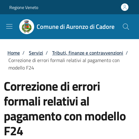
Salta al contenuto principale
Skip to footer content
Regione Veneto
Comune di Auronzo di Cadore
Briciole di pane
Home
/
Servizi
/
Tributi, finanze e contravvenzioni
/
Correzione di errori formali relativi al pagamento con
modello F24
Correzione di errori
formali relativi al
pagamento con modello
F24