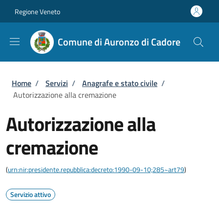
Salta al contenuto principale
Skip to footer content
Regione Veneto
Comune di Auronzo di Cadore
Briciole di pane
Home
/
Servizi
/
Anagrafe e stato civile
/
Autorizzazione alla cremazione
Autorizzazione alla
cremazione
(
urn:nir:presidente.repubblica:decreto:1990-09-10;285~art79
)
Servizio attivo