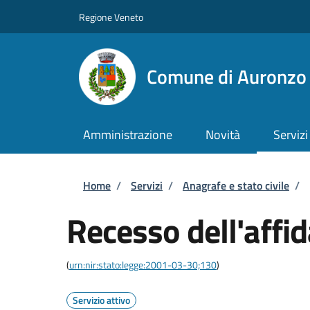
Salta al contenuto principale
Skip to footer content
Regione Veneto
Comune di Auronzo 
Amministrazione
Novità
Servizi
Briciole di pane
Home
/
Servizi
/
Anagrafe e stato civile
/
Recesso dell'affi
(
urn:nir:stato:legge:2001-03-30;130
)
Servizio attivo