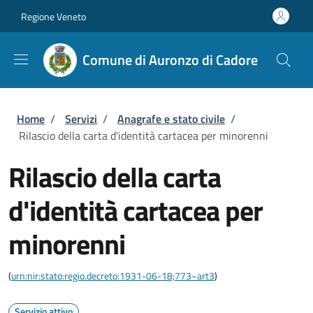
Salta al contenuto principale
Skip to footer content
Regione Veneto
Comune di Auronzo di Cadore
Briciole di pane
Home
/
Servizi
/
Anagrafe e stato civile
/
Rilascio della carta d'identità cartacea per minorenni
Rilascio della carta
d'identità cartacea per
minorenni
(
urn:nir:stato:regio.decreto:1931-06-18;773~art3
)
Servizio attivo