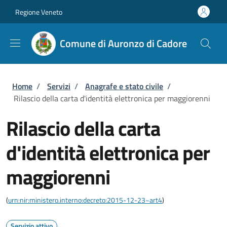
Salta al contenuto principale
Skip to footer content
Regione Veneto
Comune di Auronzo di Cadore
Briciole di pane
Home
/
Servizi
/
Anagrafe e stato civile
/
Rilascio della carta d'identità elettronica per maggiorenni
Rilascio della carta
d'identità elettronica per
maggiorenni
(
urn:nir:ministero.interno:decreto:2015-12-23~art4
)
Servizio attivo