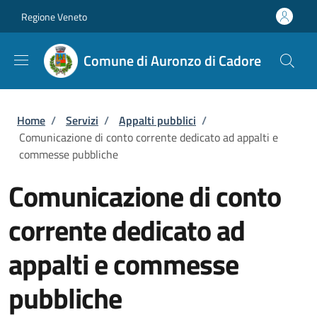
Salta al contenuto principale
Skip to footer content
Regione Veneto
Comune di Auronzo di Cadore
Briciole di pane
Home
/
Servizi
/
Appalti pubblici
/
Comunicazione di conto corrente dedicato ad appalti e
commesse pubbliche
Comunicazione di conto
corrente dedicato ad
appalti e commesse
pubbliche