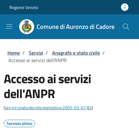
Salta al contenuto principale
Skip to footer content
Regione Veneto
Comune di Auronzo di Cadore
Briciole di pane
Home
/
Servizi
/
Anagrafe e stato civile
/
Accesso ai servizi dell'ANPR
Accesso ai servizi
dell'ANPR
(
urn:nir:stato:decreto.legislativo:2005-03-07;82
)
Servizio attivo